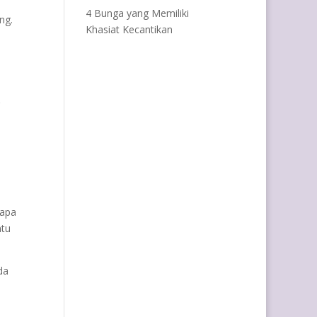
4 Bunga yang Memiliki
ng.
Khasiat Kecantikan
 apa
ntu
da