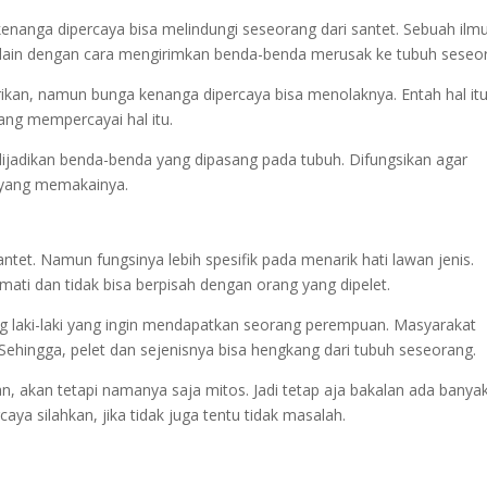
nanga dipercaya bisa melindungi seseorang dari santet. Sebuah ilm
lain dengan cara mengirimkan benda-benda merusak ke tubuh seseo
ikan, namun bunga kenanga dipercaya bisa menolaknya. Entah hal it
ang mempercayai hal itu.
dijadikan benda-benda yang dipasang pada tubuh. Difungsikan agar
 yang memakainya.
ntet. Namun fungsinya lebih spesifik pada menarik hati lawan jenis.
ati dan tidak bisa berpisah dengan orang yang dipelet.
rang laki-laki yang ingin mendapatkan seorang perempuan. Masyarakat
Sehingga, pelet dan sejenisnya bisa hengkang dari tubuh seseorang.
 akan tetapi namanya saja mitos. Jadi tetap aja bakalan ada banya
ya silahkan, jika tidak juga tentu tidak masalah.