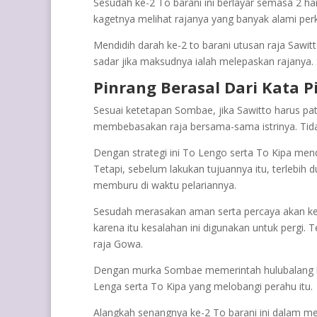
Sesudah ke-2 To barani ini berlayar semasa 2 ha
kagetnya melihat rajanya yang banyak alami per
Mendidih darah ke-2 to barani utusan raja Sawitt
sadar jika maksudnya ialah melepaskan rajanya
Pinrang Berasal Dari Kata Pi
Sesuai ketetapan Sombae, jika Sawitto harus patu
membebasakan raja bersama-sama istrinya. Tidak
Dengan strategi ini To Lengo serta To Kipa men
Tetapi, sebelum lakukan tujuannya itu, terlebi
memburu di waktu pelariannya.
Sesudah merasakan aman serta percaya akan kes
karena itu kesalahan ini digunakan untuk pergi
raja Gowa.
Dengan murka Sombae memerintah hulubalang la
Lenga serta To Kipa yang melobangi perahu itu.
Alangkah senangnya ke-2 To barani ini dalam men