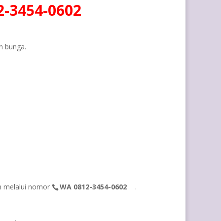
-3454-0602
n bunga.
an melalui nomor
WA 0812-3454-0602
.