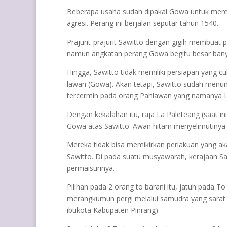
Beberapa usaha sudah dipakai Gowa untuk mereali
agresi. Perang ini berjalan seputar tahun 1540.
Prajurit-prajurit Sawitto dengan gigih membuat 
namun angkatan perang Gowa begitu besar ban
Hingga, Sawitto tidak memiliki persiapan yang c
lawan (Gowa). Akan tetapi, Sawitto sudah menunj
tercermin pada orang Pahlawan yang namanya L
Dengan kekalahan itu, raja La Paleteang (saat i
Gowa atas Sawitto. Awan hitam menyelimutinya Sawi
Mereka tidak bisa memikirkan perlakuan yang ak
Sawitto. Di pada suatu musyawarah, kerajaan S
permaisurinya.
Pilihan pada 2 orang to barani itu, jatuh pada 
merangkumun pergi melalui samudra yang sarat d
ibukota Kabupaten Pinrang).