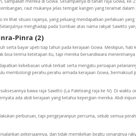
ri, sampailah mereka di Gowa. Sesampainya di tanah raja Gowa, ke-2 o
kembangan, raut mukanya jelas teringat kangen yang teramat dalam 
o ini lihat situasi rajanya, yang peluang mendapatkan perlakuan yang
. Selanjutnya menghadap pada Sombae atas nama rakyat Sawitto yan
nra-Pinra (2)
h serta bayar upeti tiap tahun pada kerajaan Gowa. Meskipun, hati ke
 bisa terima ketetapan itu, tapi mereka bersandiwara menerimanya 
dapatkan kebebasan untuk terkait serta mengatu persiapan pelarianny
h dulu membolongi perahu-perahu armada kerajaan Gowa, bermaksud pe
uksesannya bawa raja Sawitto (La Paleteang raja ke IV). Di waktu 
. Ternyata ada abdi kerajaan yang ketahui kepergian mereka. Abdi i
kukan perburuan, tapi pengejaranpun percuma, sebab semua perahu 
jalankan pekerjaannya, dan tidak memikirkan begitu senangnya rakya