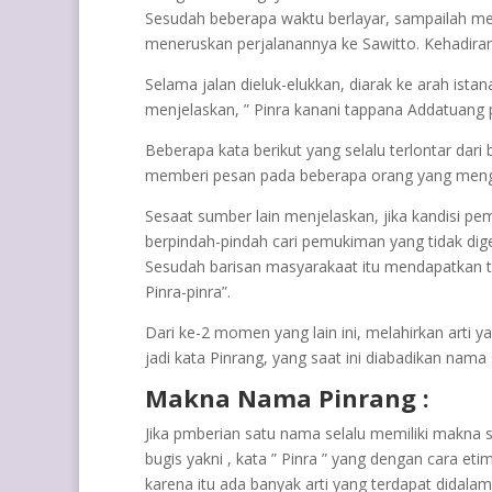
Sesudah beberapa waktu berlayar, sampailah mer
meneruskan perjalanannya ke Sawitto. Kehadiran 
Selama jalan dieluk-elukkan, diarak ke arah ista
menjelaskan, ” Pinra kanani tappana Addatuang 
Beberapa kata berikut yang selalu terlontar dar
memberi pesan pada beberapa orang yang mengant
Sesaat sumber lain menjelaskan, jika kandisi pe
berpindah-pindah cari pemukiman yang tidak dige
Sesudah barisan masyarakaat itu mendapatkan t
Pinra-pinra”.
Dari ke-2 momen yang lain ini, melahirkan arti y
jadi kata Pinrang, yang saat ini diabadikan nam
Makna Nama Pinrang :
Jika pmberian satu nama selalu memiliki makna s
bugis yakni , kata ” Pinra ” yang dengan cara eti
karena itu ada banyak arti yang terdapat didalam