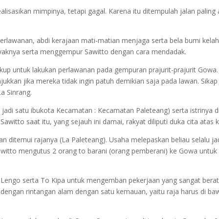
sasikan mimpinya, tetapi gagal. Karena itu ditempulah jalan paling a
perlawanan, abdi kerajaan mati-matian menjaga serta bela bumi kelah
yaknya serta menggempur Sawitto dengan cara mendadak.
ukup untuk lakukan perlawanan pada gempuran prajurit-prajurit Gowa
ukkan jika mereka tidak ingin patuh demikian saja pada lawan. Sikap 
a Sinrang.
ni jadi satu ibukota Kecamatan : Kecamatan Paleteang) serta istriny
tto saat itu, yang sejauh ini damai, rakyat diliputi duka cita atas kep
an ditemui rajanya (La Paleteang). Usaha melepaskan beliau selalu
awitto mengutus 2 orang to barani (orang pemberani) ke Gowa untu
To Lengo serta To Kipa untuk mengemban pekerjaan yang sangat berat.
engan rintangan alam dengan satu kemauan, yaitu raja harus di bawah