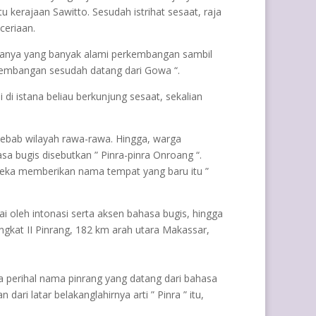
kerajaan Sawitto. Sesudah istrihat sesaat, raja
ceriaan.
 rajanya yang banyak alami perkembangan sambil
rkembangan sesudah datang dari Gowa “.
di istana beliau berkunjung sesaat, sekalian
r sebab wilayah rawa-rawa. Hingga, warga
sa bugis disebutkan ” Pinra-pinra Onroang “.
reka memberikan nama tempat yang baru itu ”
ai oleh intonasi serta aksen bahasa bugis, hingga
ingkat II Pinrang, 182 km arah utara Makassar,
a perihal nama pinrang yang datang dari bahasa
ari latar belakanglahirnya arti ” Pinra ” itu,