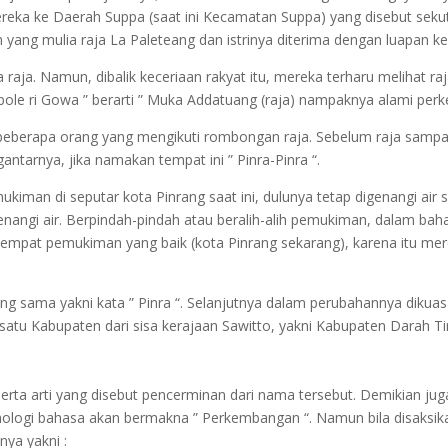
eka ke Daerah Suppa (saat ini Kecamatan Suppa) yang disebut sekutu 
yang mulia raja La Paleteang dan istrinya diterima dengan luapan ke
na raja. Namun, dibalik keceriaan rakyat itu, mereka terharu melihat
pole ri Gowa ” berarti ” Muka Addatuang (raja) nampaknya alami pe
i beberapa orang yang mengikuti rombongan raja. Sebelum raja sampai 
arnya, jika namakan tempat ini ” Pinra-Pinra “.
mukiman di seputar kota Pinrang saat ini, dulunya tetap digenangi ai
nangi air. Berpindah-pindah atau beralih-alih pemukiman, dalam baha
empat pemukiman yang baik (kota Pinrang sekarang), karena itu me
ang sama yakni kata ” Pinra “. Selanjutnya dalam perubahannya dikuas
a satu Kabupaten dari sisa kerajaan Sawitto, yakni Kabupaten Darah T
erta arti yang disebut pencerminan dari nama tersebut. Demikian jug
mologi bahasa akan bermakna ” Perkembangan “. Namun bila disaksikan d
nya yakni :